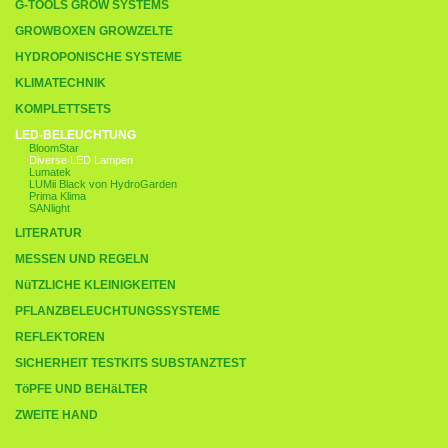
G-TOOLS GROW SYSTEMS
GROWBOXEN GROWZELTE
HYDROPONISCHE SYSTEME
KLIMATECHNIK
KOMPLETTSETS
LED-BELEUCHTUNG
BloomStar
Diverse LED Lampen
Lumatek
LUMii Black von HydroGarden
Prima Klima
SANlight
LITERATUR
MESSEN UND REGELN
NüTZLICHE KLEINIGKEITEN
PFLANZBELEUCHTUNGSSYSTEME
REFLEKTOREN
SICHERHEIT TESTKITS SUBSTANZTEST
TöPFE UND BEHäLTER
ZWEITE HAND