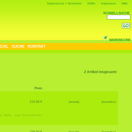
Datenschutz + Sicherheit
AGBs
Impressum
Hilfe
SCHNELLSUCHE
WARENKORB
CIAL
SUCHE
KONTAKT
2 Artikel insgesamt
Preis
214.00 €
[details]
[bestellen]
zl. MwSt. - zzgl.
Versandkosten
249.00 €
[details]
[bestellen]