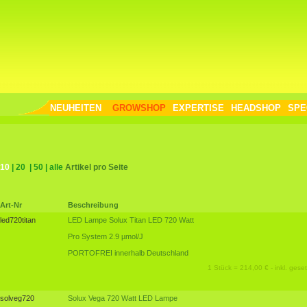
NEUHEITEN
GROWSHOP
EXPERTISE
HEADSHOP
SPE
10
|
20
|
50
|
alle
Artikel pro Seite
Art-Nr
Beschreibung
led720titan
LED Lampe Solux Titan LED 720 Watt
Pro System 2.9 µmol/J
PORTOFREI innerhalb Deutschland
1 Stück = 214,00 € - inkl. geset
solveg720
Solux Vega 720 Watt LED Lampe