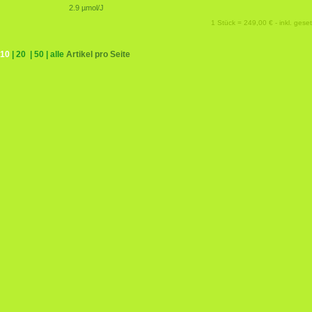
2.9 µmol/J
1 Stück = 249,00 € - inkl. geset
10
|
20
|
50
|
alle
Artikel pro Seite