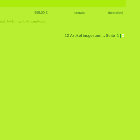
599.00 €
[details]
[bestellen]
etzl. MwSt. - zzgl.
Versandkosten
12 Artikel insgesamt :: Seite
1
|
2