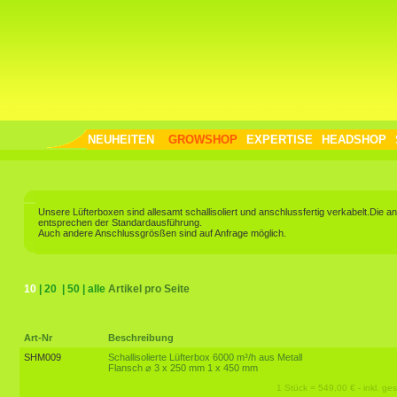
NEUHEITEN
GROWSHOP
EXPERTISE
HEADSHOP
Unsere Lüfterboxen sind allesamt schallisoliert und anschlussfertig verkabelt.Die
entsprechen der Standardausführung.
Auch andere Anschlussgrösßen sind auf Anfrage möglich.
10
|
20
|
50
|
alle
Artikel pro Seite
Art-Nr
Beschreibung
SHM009
Schallisolierte Lüfterbox 6000 m³/h aus Metall
Flansch ⌀ 3 x 250 mm 1 x 450 mm
1 Stück = 549,00 € - inkl. ges