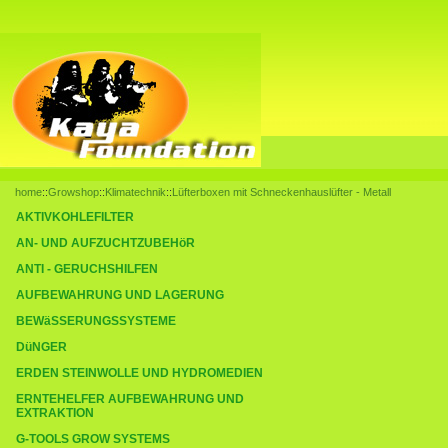
home
::
Growshop
::
Klimatechnik
::
Lüfterboxen mit Schneckenhauslüfter - Metall
AKTIVKOHLEFILTER
AN- UND AUFZUCHTZUBEHöR
ANTI - GERUCHSHILFEN
AUFBEWAHRUNG UND LAGERUNG
BEWäSSERUNGSSYSTEME
DüNGER
ERDEN STEINWOLLE UND HYDROMEDIEN
ERNTEHELFER AUFBEWAHRUNG UND
EXTRAKTION
G-TOOLS GROW SYSTEMS