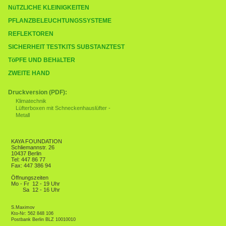
NüTZLICHE KLEINIGKEITEN
PFLANZBELEUCHTUNGSSYSTEME
REFLEKTOREN
SICHERHEIT TESTKITS SUBSTANZTEST
TöPFE UND BEHäLTER
ZWEITE HAND
Druckversion (PDF):
Klimatechnik
Lüfterboxen mit Schneckenhauslüfter -
Metall
KAYA FOUNDATION
Schliemannstr. 26
10437 Berlin
Tel: 447 86 77
Fax: 447 386 94
Öffnungszeiten
Mo - Fr
12 - 19 Uhr
Sa
12 - 16 Uhr
S.Maximov
Kto-Nr: 562 848 106
Postbank Berlin BLZ 10010010