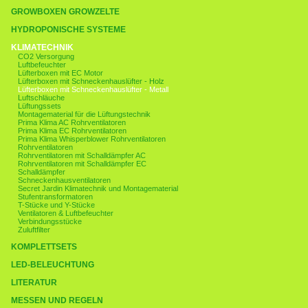
GROWBOXEN GROWZELTE
HYDROPONISCHE SYSTEME
KLIMATECHNIK
CO2 Versorgung
Luftbefeuchter
Lüfterboxen mit EC Motor
Lüfterboxen mit Schneckenhauslüfter - Holz
Lüfterboxen mit Schneckenhauslüfter - Metall
Luftschläuche
Lüftungssets
Montagematerial für die Lüftungstechnik
Prima Klima AC Rohrventilatoren
Prima Klima EC Rohrventilatoren
Prima Klima Whisperblower Rohrventilatoren
Rohrventilatoren
Rohrventilatoren mit Schalldämpfer AC
Rohrventilatoren mit Schalldämpfer EC
Schalldämpfer
Schneckenhausventilatoren
Secret Jardin Klimatechnik und Montagematerial
Stufentransformatoren
T-Stücke und Y-Stücke
Ventilatoren & Luftbefeuchter
Verbindungsstücke
Zuluftfilter
KOMPLETTSETS
LED-BELEUCHTUNG
LITERATUR
MESSEN UND REGELN