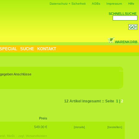
Datenschutz + Sicherheit
AGBs
Impressum
Hilfe
SCHNELLSUCHE
WARENKORB
SPECIAL
SUCHE
KONTAKT
 angegeben Anschlüsse
12 Artikel insgesamt :: Seite
1
|
2
Preis
549.00 €
[details]
[bestellen]
etzl. MwSt. - zzgl.
Versandkosten