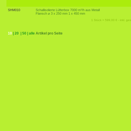
SHM010
Schallisolierte Lüfterbox 7000 m³/h aus Metall
Flansch ⌀ 3 x 250 mm 1 x 450 mm
1 Stück = 599,00 € - inkl. ges
10
|
20
|
50
|
alle
Artikel pro Seite