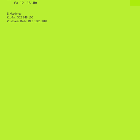
Sa
12 - 16 Uhr
S.Maximov
Kto-Nr: 562 848 106
Postbank Berlin BLZ 10010010