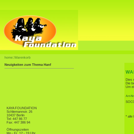
home
::
Warenkorb
Neuigkeiten zum Thema Hanf
WA
Dies 
Die b
Um ei
Art-Nr
SOC0
KAYA FOUNDATION
Schliemannstr. 26
10437 Berlin
* alle
Tel: 447 86 77
Fax: 447 386 94
Öffnungszeiten
Mo - Fr
12 - 19 Uhr