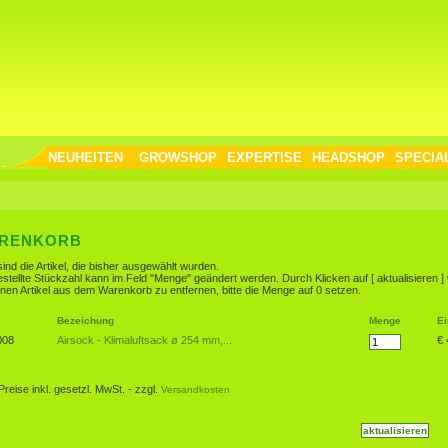
NEUHEITEN
GROWSHOP
EXPERTISE
HEADSHOP
SPECIA
RENKORB
sind die Artikel, die bisher ausgewählt wurden.
estellte Stückzahl kann im Feld "Menge" geändert werden. Durch Klicken auf [ aktualisieren 
nen Artikel aus dem Warenkorb zu entfernen, bitte die Menge auf 0 setzen.
Bezeichung
Menge
Ei
08
Airsock - Klimaluftsack ø 254 mm,...
€ 
 Preise inkl. gesetzl. MwSt. - zzgl.
Versandkosten