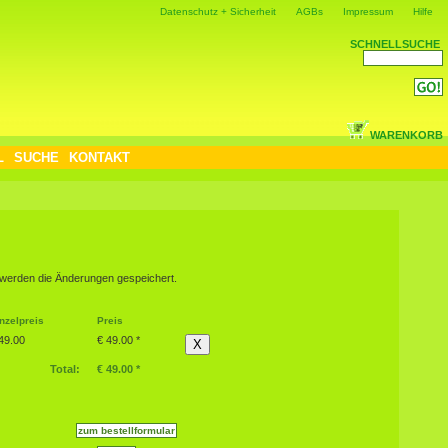
Datenschutz + Sicherheit
AGBs
Impressum
Hilfe
SCHNELLSUCHE
WARENKORB
L
SUCHE
KONTAKT
] werden die Änderungen gespeichert.
nzelpreis
Preis
49.00
€ 49.00 *
X
Total:
€ 49.00 *