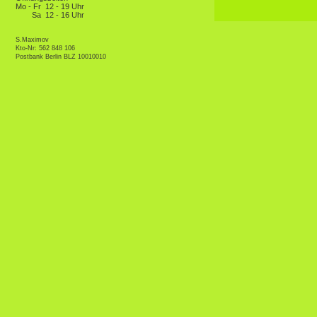
Mo - Fr
12 - 19 Uhr
Sa
12 - 16 Uhr
S.Maximov
Kto-Nr: 562 848 106
Postbank Berlin BLZ 10010010