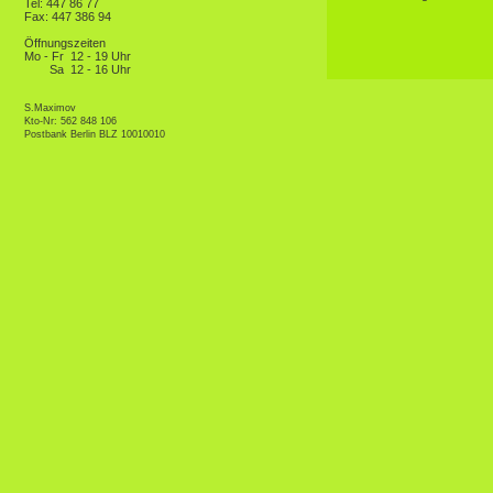
Tel: 447 86 77
Fax: 447 386 94
Öffnungszeiten
Mo - Fr
12 - 19 Uhr
Sa
12 - 16 Uhr
S.Maximov
Kto-Nr: 562 848 106
Postbank Berlin BLZ 10010010