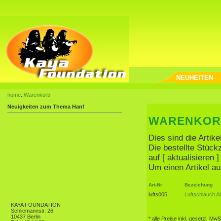
NEUHEITEN
home
::
Warenkorb
Neuigkeiten zum Thema Hanf
WARENKOR
Dies sind die Artik
Die bestellte Stüc
auf [ aktualisieren
Um einen Artikel au
Art-Nr
Bezeichung
lufts005
Luftschlauch A
KAYA FOUNDATION
Schliemannstr. 26
10437 Berlin
* alle Preise inkl. gesetzl. MwS