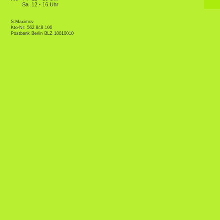
Sa
12 - 16 Uhr
S.Maximov
Kto-Nr: 562 848 106
Postbank Berlin BLZ 10010010