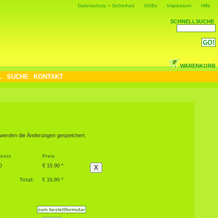
Datenschutz + Sicherheit
AGBs
Impressum
Hilfe
SCHNELLSUCHE
WARENKORB
L
SUCHE
KONTAKT
] werden die Änderungen gespeichert.
preis
Preis
0
€ 15.90 *
X
Total:
€ 15.90 *