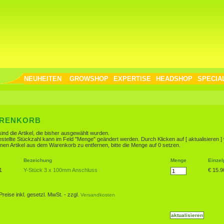
NEUHEITEN
GROWSHOP
EXPERTISE
HEADSHOP
SPECIA
RENKORB
sind die Artikel, die bisher ausgewählt wurden.
estellte Stückzahl kann im Feld "Menge" geändert werden. Durch Klicken auf [ aktualisieren 
nen Artikel aus dem Warenkorb zu entfernen, bitte die Menge auf 0 setzen.
Bezeichung
Menge
Einzel
1
Y-Stück 3 x 100mm Anschluss
€ 15.9
 Preise inkl. gesetzl. MwSt. - zzgl.
Versandkosten